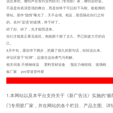
说出来吧。哪怕声音发抖贺州防火门专用胶厂家，哪怕会吵架。
不该是你表演坚强的舞台，而是你终于可以卸下马鞍、歇歇脚的
驿站。那件“隐情”曝光了，天不会塌。相反，那层隔在你们之间
的、名叫“逞强”的玻璃，终于碎了。
碎了好。碎了，光才能照进来。
你们才能真正看见彼此，抱抱那个跑了太久、早已筋疲力尽的自
己。
4月中旬，愿你停下脚步，把藏了很久的那句话，轻轻说出来。
评论区留下“松绑”，起接住这份勇气与和解。
相关词条:
不锈钢保温
塑料管材设备
预应力钢绞线
玻璃棉
板厂家
pvc管道管件胶
1.本网站以及本平台支持关于《新广告法》实施的“极
门专用胶厂家，并在网站的各个栏目、产品主图、详情