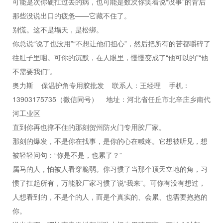
可能是次你硬扛过去的病，也可能是数次你笑着说“没事”的背后
那些没说出口的疲惫——它藏不住了。
别慌。这不是塌天，是松绑。
你总说“说了也没用”“不想让他们担心”，然后把所有的苦都嚼碎了
往肚子里咽。可你的沉默，在人眼里，慢慢变成了“他可以的”“他
不需要我们”。
奥力斯 保温护角专用胶批发 联系人：王经理 手机：
13903175735（微信同号） 地址：河北省任丘市北辛庄乡南代
河工业区
直到你再也撑不住的那刻贺州防火门专用胶厂家。
那刻的爆发，不是你在找事，是你的心在喊疼。它想被听见，想
被轻轻问句：“你是不是，也累了？”
属马的人，怕被人看穿脆弱。你习惯了当那个顶天立地的角，习
惯了扛起所有，
万能胶厂家
习惯了说“我来”。可你有没有想过，
人想看到的，不是个的人，而是个真实的、会累、也需要抱抱的
你。