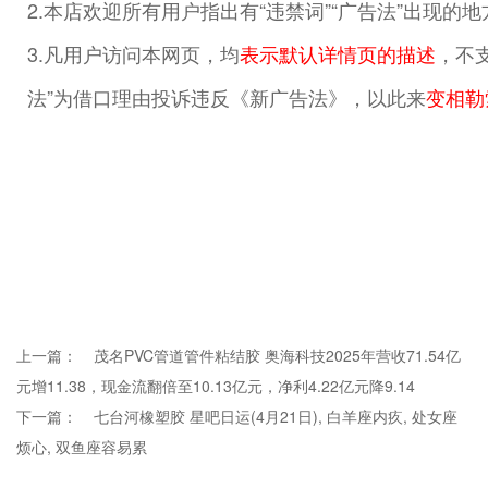
2.本店欢迎所有用户指出有“违禁词”“广告法”出现的
3.凡用户访问本网页，均
表示默认详情页的描述
，不支
法”为借口理由投诉违反《新广告法》，以此来
变相勒
上一篇：
茂名PVC管道管件粘结胶 奥海科技2025年营收71.54亿
元增11.38，现金流翻倍至10.13亿元，净利4.22亿元降9.14
下一篇：
七台河橡塑胶 星吧日运(4月21日), 白羊座内疚, 处女座
烦心, 双鱼座容易累